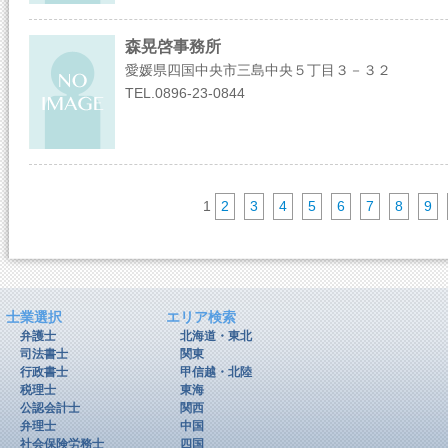
森晃啓事務所
愛媛県四国中央市三島中央５丁目３－３２
TEL.0896-23-0844
1
2
3
4
5
6
7
8
9
士業選択
エリア検索
弁護士
北海道・東北
司法書士
関東
行政書士
甲信越・北陸
税理士
東海
公認会計士
関西
弁理士
中国
社会保険労務士
四国