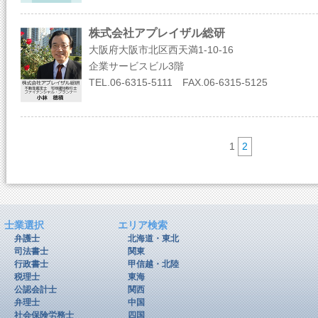
株式会社アプレイザル総研
大阪府大阪市北区西天満1-10-16
企業サービスビル3階
TEL.06-6315-5111 FAX.06-6315-5125
1
2
士業選択
エリア検索
弁護士
北海道・東北
司法書士
関東
行政書士
甲信越・北陸
税理士
東海
公認会計士
関西
弁理士
中国
社会保険労務士
四国